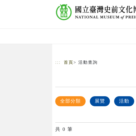
跳到主要內容
網站導覽
:::
首頁
> 活動查詢
全部分類
展覽
活動
共
0
筆