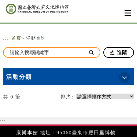
跳到主要內容
網站導覽
:::
首頁
> 活動查詢
進階
活動分類
共
0
筆
排序:
:::
康樂本館 地址：95060臺東市豐田里博物