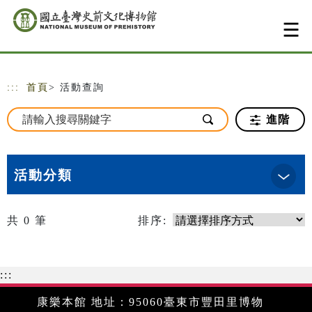
跳到主要內容
網站導覽
:::
首頁
> 活動查詢
進階
活動分類
共
0
筆
排序:
:::
康樂本館 地址：95060臺東市豐田里博物