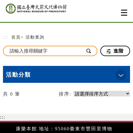
跳到主要內容
網站導覽
:::
首頁
> 活動查詢
進階
活動分類
共
0
筆
排序:
:::
康樂本館 地址：95060臺東市豐田里博物