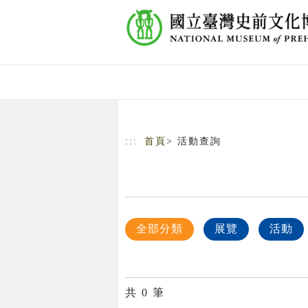
跳到主要內容
網站導覽
:::
首頁
> 活動查詢
全部分類
展覽
活動
共
0
筆