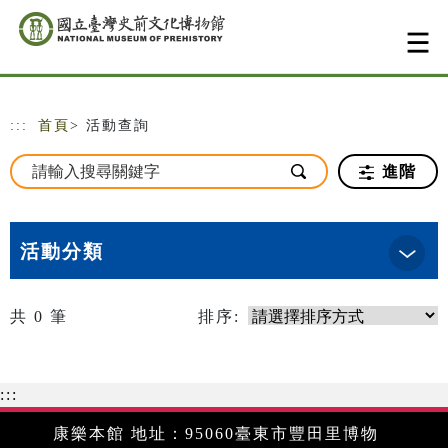
跳到主要內容
網站導覽
:::
首頁
> 活動查詢
進階
活動分類
共
0
筆
排序:
:::
康樂本館 地址：95060臺東市豐田里博物