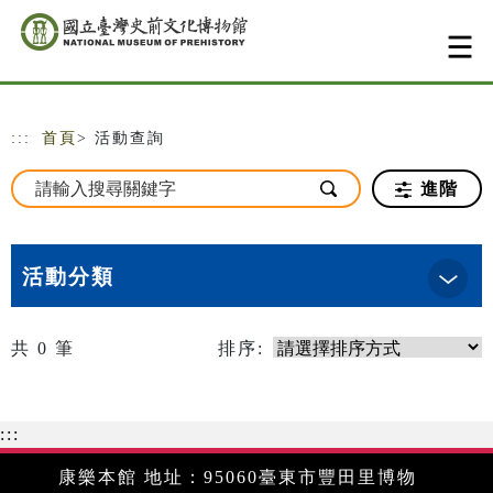
跳到主要內容
網站導覽
:::
首頁
> 活動查詢
進階
活動分類
共
0
筆
排序:
:::
康樂本館 地址：95060臺東市豐田里博物