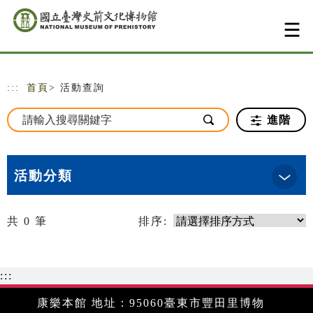
跳到主要內容
網站導覽
:::
首頁
> 活動查詢
進階
活動分類
共
0
筆
排序:
:::
康樂本館 地址：95060臺東市豐田里博物