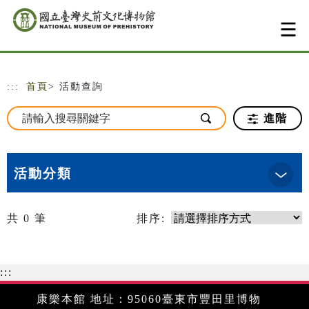
跳到主要內容
網站導覽
:::
首頁
> 活動查詢
進階
活動分類
共
0
筆
排序:
:::
康樂本館 地址：95060臺東市豐田里博物