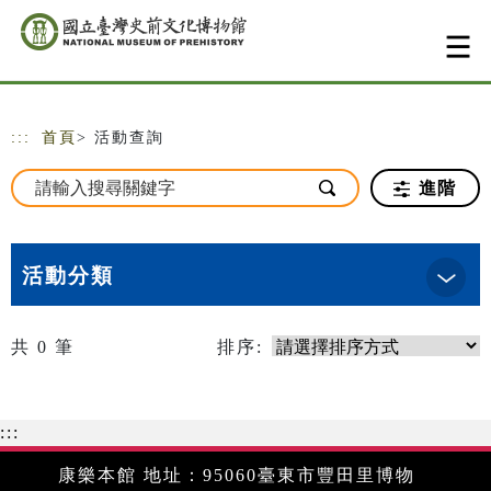
跳到主要內容
網站導覽
:::
首頁
> 活動查詢
進階
活動分類
共
0
筆
排序:
:::
康樂本館 地址：95060臺東市豐田里博物