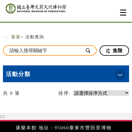
跳到主要內容
網站導覽
:::
首頁
> 活動查詢
進階
活動分類
共
0
筆
排序:
:::
康樂本館 地址：95060臺東市豐田里博物