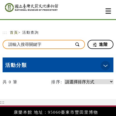
跳到主要內容
網站導覽
:::
首頁
> 活動查詢
進階
活動分類
共
0
筆
排序:
:::
康樂本館 地址：95060臺東市豐田里博物