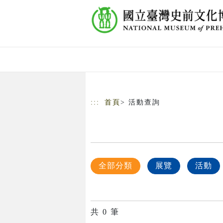
跳到主要內容
網站導覽
:::
首頁
> 活動查詢
全部分類
展覽
活動
共
0
筆