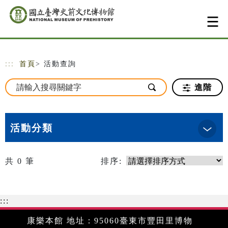
跳到主要內容
網站導覽
:::
首頁
> 活動查詢
進階
活動分類
共
0
筆
排序:
:::
康樂本館 地址：95060臺東市豐田里博物