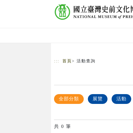
跳到主要內容
網站導覽
:::
首頁
> 活動查詢
全部分類
展覽
活動
共
0
筆