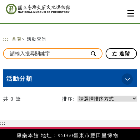
跳到主要內容
網站導覽
:::
首頁
> 活動查詢
進階
活動分類
共
0
筆
排序:
:::
康樂本館 地址：95060臺東市豐田里博物