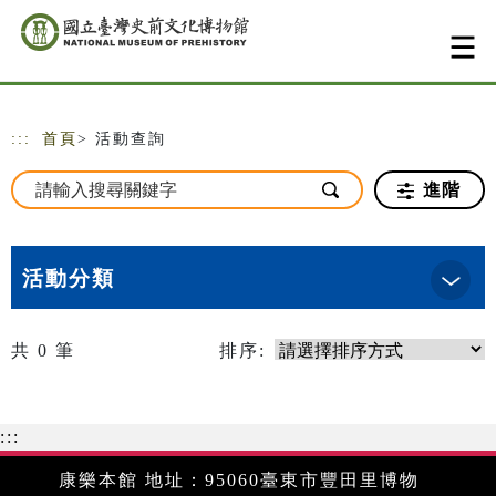
跳到主要內容
網站導覽
:::
首頁
> 活動查詢
進階
活動分類
共
0
筆
排序:
:::
康樂本館 地址：95060臺東市豐田里博物