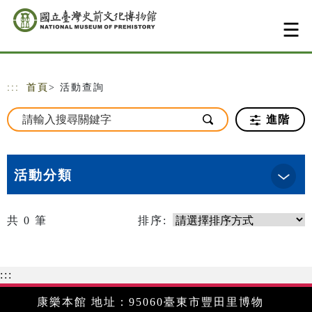
跳到主要內容
網站導覽
:::
首頁
> 活動查詢
進階
活動分類
共
0
筆
排序:
:::
康樂本館 地址：95060臺東市豐田里博物