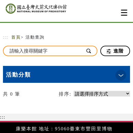
跳到主要內容
網站導覽
:::
首頁
> 活動查詢
進階
活動分類
共
0
筆
排序:
:::
康樂本館 地址：95060臺東市豐田里博物