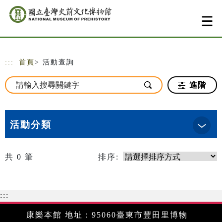
跳到主要內容
網站導覽
:::
首頁
> 活動查詢
進階
活動分類
共
0
筆
排序:
:::
康樂本館 地址：95060臺東市豐田里博物