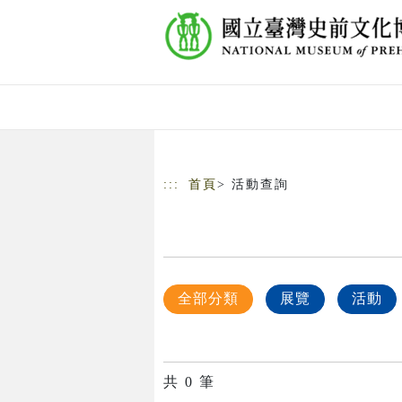
跳到主要內容
網站導覽
:::
首頁
> 活動查詢
全部分類
展覽
活動
共
0
筆