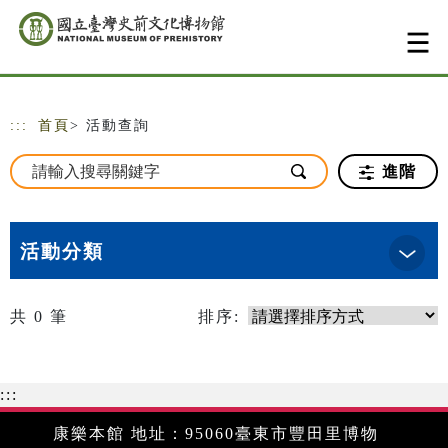
跳到主要內容
網站導覽
:::
首頁
> 活動查詢
進階
活動分類
共
0
筆
排序:
:::
康樂本館 地址：95060臺東市豐田里博物