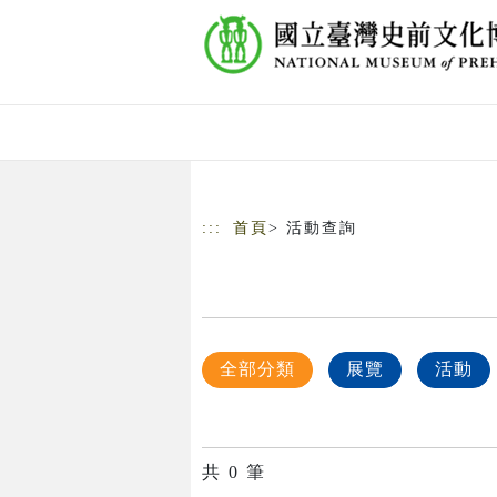
跳到主要內容
網站導覽
:::
首頁
> 活動查詢
全部分類
展覽
活動
共
0
筆