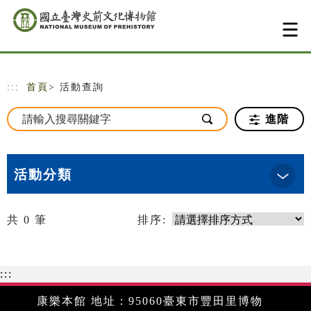
跳到主要內容
網站導覽
:::
首頁
> 活動查詢
進階
活動分類
共
0
筆
排序:
:::
康樂本館 地址：95060臺東市豐田里博物