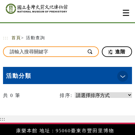
跳到主要內容
網站導覽
:::
首頁
> 活動查詢
進階
活動分類
共
0
筆
排序:
:::
康樂本館 地址：95060臺東市豐田里博物