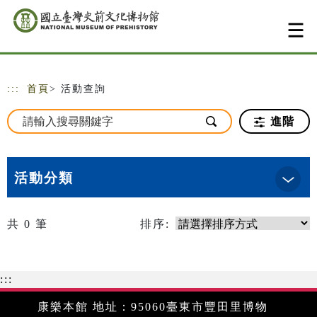
跳到主要內容
網站導覽
:::
首頁
> 活動查詢
進階
活動分類
共
0
筆
排序:
:::
康樂本館 地址：95060臺東市豐田里博物