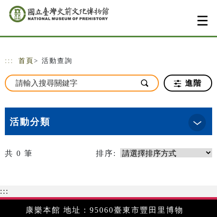
跳到主要內容
網站導覽
:::
首頁
> 活動查詢
進階
活動分類
共
0
筆
排序:
:::
康樂本館 地址：95060臺東市豐田里博物