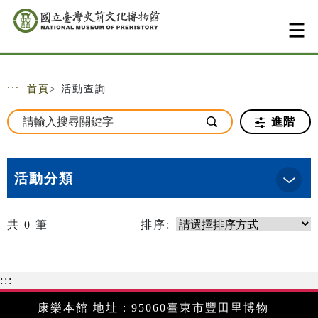
跳到主要內容
網站導覽
:::
首頁
> 活動查詢
進階
活動分類
共
0
筆
排序:
:::
康樂本館 地址：95060臺東市豐田里博物