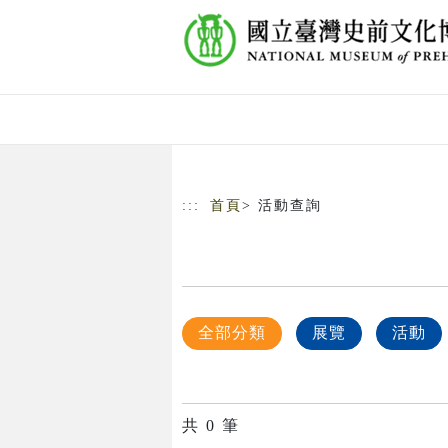
跳到主要內容
網站導覽
:::
首頁
> 活動查詢
全部分類
展覽
活動
共
0
筆