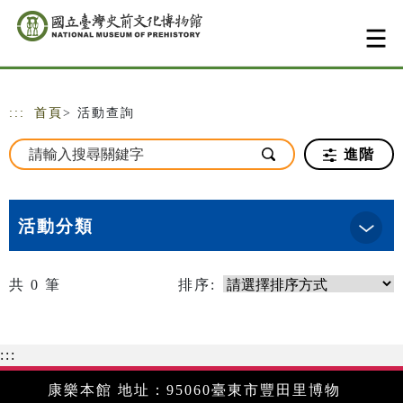
跳到主要內容
網站導覽
:::
首頁
> 活動查詢
進階
活動分類
共
0
筆
排序:
:::
康樂本館 地址：95060臺東市豐田里博物