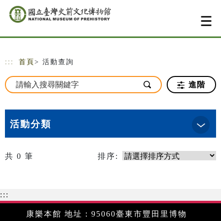
跳到主要內容
網站導覽
:::
首頁
> 活動查詢
進階
活動分類
共
0
筆
排序:
:::
康樂本館 地址：95060臺東市豐田里博物