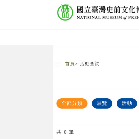
跳到主要內容
網站導覽
:::
首頁
> 活動查詢
全部分類
展覽
活動
共
0
筆