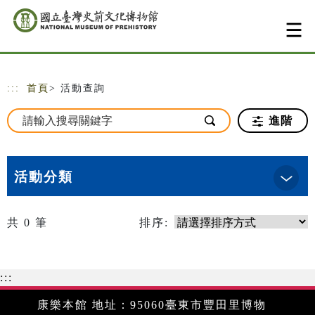
跳到主要內容
網站導覽
:::
首頁
> 活動查詢
進階
活動分類
共
0
筆
排序:
:::
康樂本館 地址：95060臺東市豐田里博物