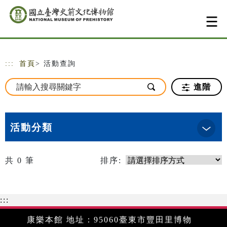
跳到主要內容
網站導覽
:::
首頁
> 活動查詢
進階
活動分類
共
0
筆
排序:
:::
康樂本館 地址：95060臺東市豐田里博物