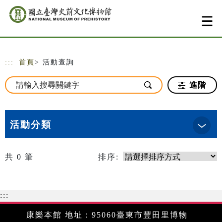
跳到主要內容
網站導覽
:::
首頁
> 活動查詢
進階
活動分類
共
0
筆
排序:
:::
康樂本館 地址：95060臺東市豐田里博物