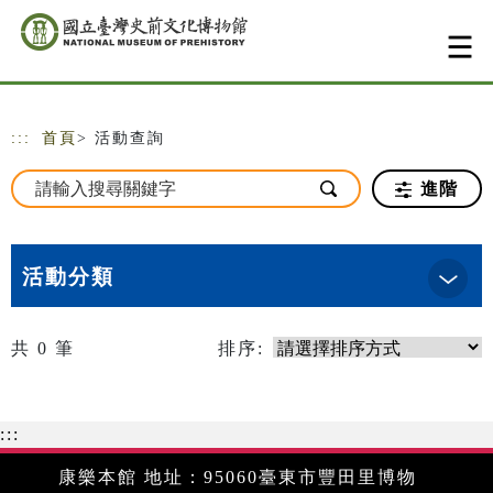
跳到主要內容
網站導覽
:::
首頁
> 活動查詢
進階
活動分類
共
0
筆
排序:
:::
康樂本館 地址：95060臺東市豐田里博物