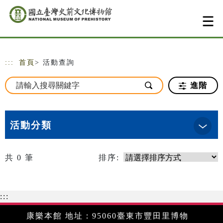
跳到主要內容
網站導覽
:::
首頁
> 活動查詢
進階
活動分類
共
0
筆
排序:
:::
康樂本館 地址：95060臺東市豐田里博物