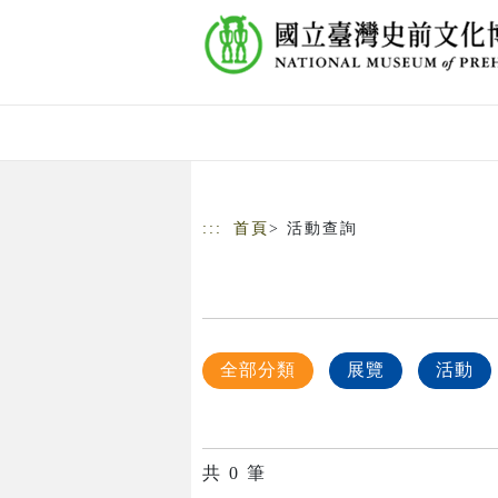
跳到主要內容
網站導覽
:::
首頁
> 活動查詢
全部分類
展覽
活動
共
0
筆