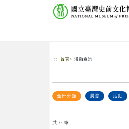
跳到主要內容
網站導覽
:::
首頁
> 活動查詢
全部分類
展覽
活動
共
0
筆