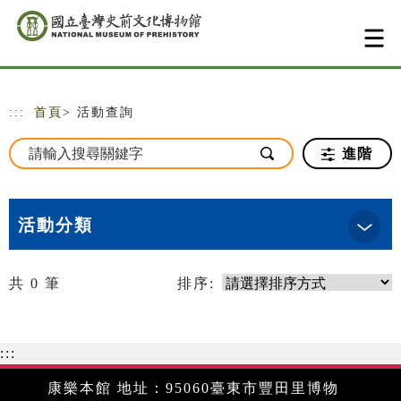
跳到主要內容
網站導覽
:::
首頁
> 活動查詢
進階
活動分類
共
0
筆
排序:
:::
康樂本館 地址：95060臺東市豐田里博物