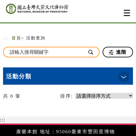
跳到主要內容
網站導覽
:::
首頁
> 活動查詢
進階
活動分類
共
0
筆
排序:
:::
康樂本館 地址：95060臺東市豐田里博物