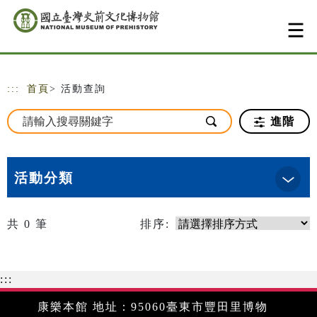
跳到主要內容
網站導覽
:::
首頁
> 活動查詢
進階
活動分類
共
0
筆
排序:
:::
康樂本館 地址：95060臺東市豐田里博物