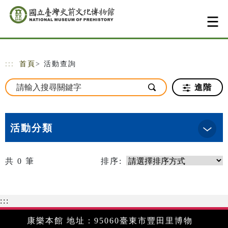
跳到主要內容
網站導覽
:::
首頁
> 活動查詢
進階
活動分類
共
0
筆
排序:
:::
康樂本館 地址：95060臺東市豐田里博物