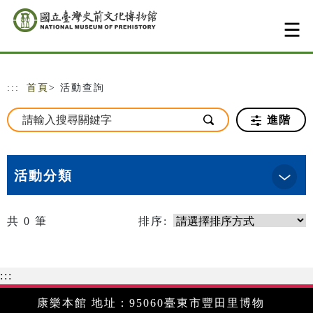
跳到主要內容
網站導覽
:::
首頁
> 活動查詢
進階
活動分類
共
0
筆
排序:
:::
康樂本館 地址：95060臺東市豐田里博物