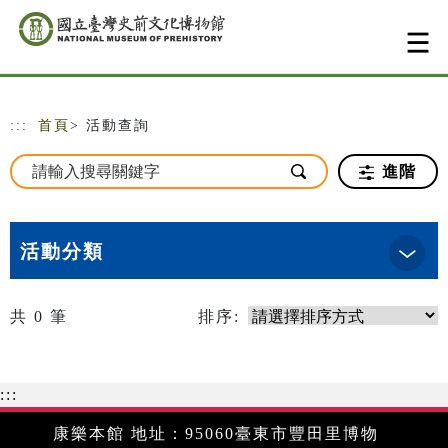
跳到主要內容
網站導覽
:::
首頁
> 活動查詢
進階
活動分類
共
0
筆
排序:
:::
康樂本館 地址：95060臺東市豐田里博物