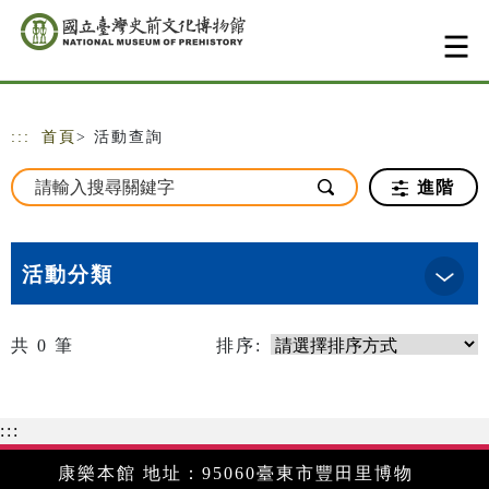
跳到主要內容
網站導覽
:::
首頁
> 活動查詢
進階
活動分類
共
0
筆
排序:
:::
康樂本館 地址：95060臺東市豐田里博物