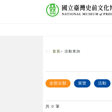
跳到主要內容
網站導覽
:::
首頁
> 活動查詢
全部分類
展覽
活動
共
0
筆