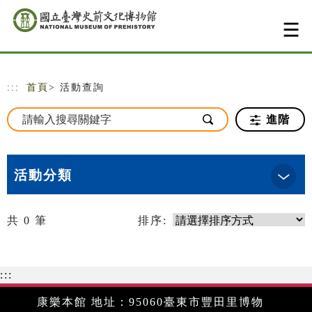
跳到主要內容
網站導覽
:::
首頁
> 活動查詢
進階
活動分類
共
0
筆
排序:
:::
康樂本館 地址：95060臺東市豐田里博物