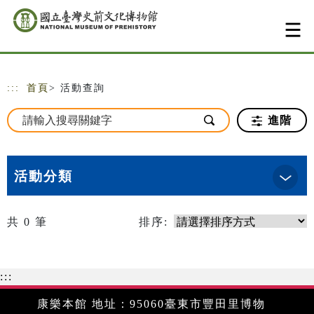
跳到主要內容
網站導覽
:::
首頁
> 活動查詢
進階
活動分類
共
0
筆
排序:
:::
康樂本館 地址：95060臺東市豐田里博物