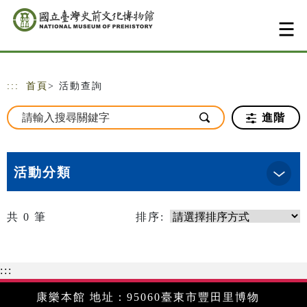
跳到主要內容
網站導覽
:::
首頁
> 活動查詢
進階
活動分類
共
0
筆
排序:
:::
康樂本館 地址：95060臺東市豐田里博物